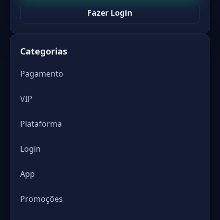
Fazer Login
Categorias
Pagamento
VIP
Plataforma
Login
App
Promoções