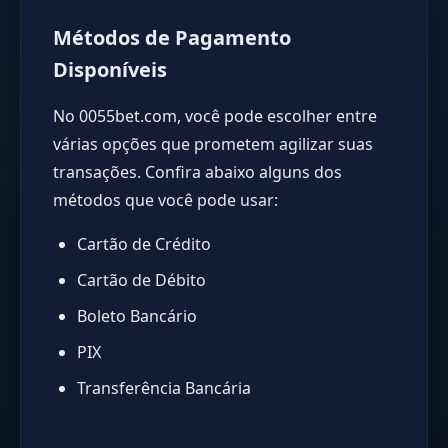
Métodos de Pagamento
Disponíveis
No 0055bet.com, você pode escolher entre
várias opções que prometem agilizar suas
transações. Confira abaixo alguns dos
métodos que você pode usar:
Cartão de Crédito
Cartão de Débito
Boleto Bancário
PIX
Transferência Bancária