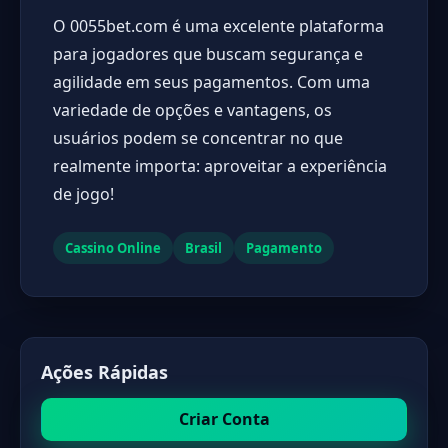
O 0055bet.com é uma excelente plataforma
para jogadores que buscam segurança e
agilidade em seus pagamentos. Com uma
variedade de opções e vantagens, os
usuários podem se concentrar no que
realmente importa: aproveitar a experiência
de jogo!
Cassino Online
Brasil
Pagamento
Ações Rápidas
Criar Conta