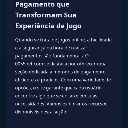
Pagamento que
Transformam Sua
Experiência de Jogo
Quando se trata de jogos online, a facilidade
e a segurança na hora de realizar
pagamentos são fundamentais. O
0055bet.com se destaca por oferecer uma
seção dedicada a métodos de pagamento
eficientes e práticos. Com uma variedade de
opções, o site garante que cada usuário
encontre algo que se encaixe em suas
necessidades. Vamos explorar os recursos
disponíveis nesta seção!