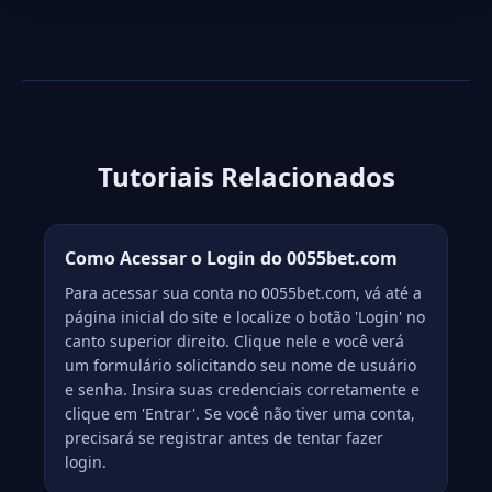
Tutoriais Relacionados
Como Acessar o Login do 0055bet.com
Para acessar sua conta no 0055bet.com, vá até a
página inicial do site e localize o botão 'Login' no
canto superior direito. Clique nele e você verá
um formulário solicitando seu nome de usuário
e senha. Insira suas credenciais corretamente e
clique em 'Entrar'. Se você não tiver uma conta,
precisará se registrar antes de tentar fazer
login.