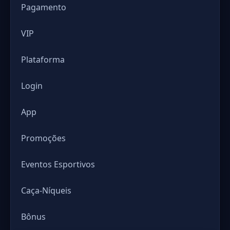
Pagamento
VIP
Plataforma
Login
App
Promoções
Eventos Esportivos
Caça-Níqueis
Bônus